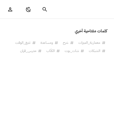
كلمات مفتاحية أخري
معمارية_الميزات
شرح
ومساعدة
تتبع_الوقت
الشبكات
شات_بوت
الكتّاب
مدرس_قران