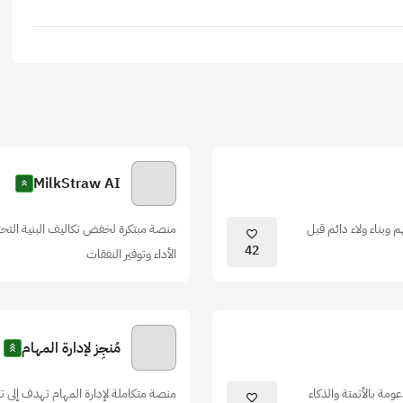
MilkStraw AI
 وبناء ولاء دائم قبل
منصة مبتكرة لخفض تكاليف البنية التح
42
الأداء وتوفير النفقات
مُنجِز لإدارة المهام
مة بالأتمتة والذكاء
منصة متكاملة لإدارة المهام تهدف إلى تب