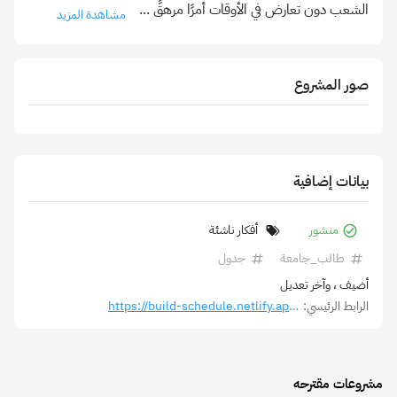
الشعب دون تعارض في الأوقات أمرًا مرهقً
...
مشاهدة المزيد
صور المشروع
بيانات إضافية
منشور
أفكار ناشئة
طالب_جامعة
جدول
أضيف
، وآخر تعديل
الرابط الرئيسي:
https://build-schedule.netlify.app/?utm_source=mortakaz
مشروعات مقترحه