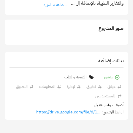
والتقارير الطبية، بالإضافة إل
...
مشاهدة المزيد
صور المشروع
بيانات إضافية
منشور
الصحة والطب
عيلتي
تطبيق
لإدارة
المعلومات
التطبيق
للمستخدمين
أضيف
، وآخر تعديل
الرابط الرئيسي:
https://drive.google.com/file/d/1WkC5wdDPPCUo3Nw2lN7VJ7TLCKBT5jgs/view?usp=drivesdk