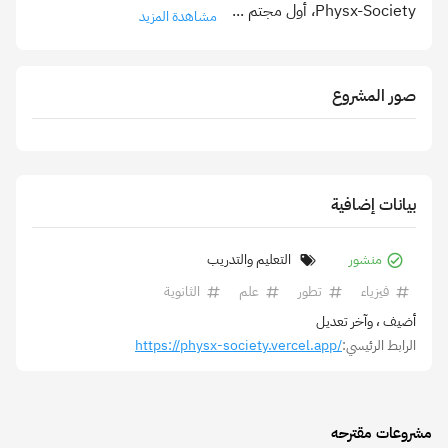
Physx-Society، أول مجتم
...
مشاهدة المزيد
صور المشروع
بيانات إضافية
منشور
التعليم والتدريب
فيزياء
تطور
علم
الثانوية
أضيف
، وآخر تعديل
الرابط الرئيسي:
https://physx-society.vercel.app/
مشروعات مقترحه