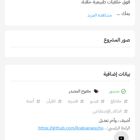
يمك
...
مشاهدة المزيد
صور المشروع
بيانات إضافية
منشور
مفتوح المصدر
مقاطع
فيديو
قصيرة
للقرآن
أتمتة
الذكاء_الإصطناعي
أضيف
، وآخر تعديل
الرابط الرئيسي:
https://github.com/Arabianaischool/Quran-Reels-Generator