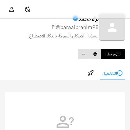
براء محمد
@baraaibrahim98
مسؤول الابتكار والمعرفة بالذكاء الاصطناع
مراسلة
التفاصيل