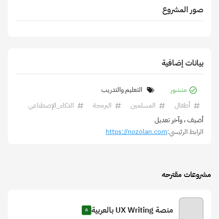
صور المشروع
بيانات إضافية
منشور
التعليم والتدريب
أطفال
المسلمين
البرمجة
الذكاء_الإصطناعي
أضيف
، وآخر تعديل
الرابط الرئيسي:
https://nozolan.com
مشروعات مقترحه
منصة UX Writing بالعربية