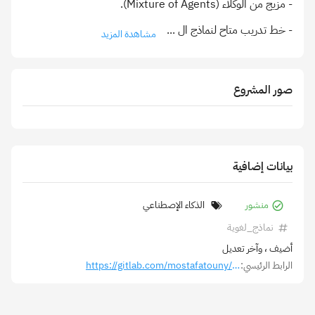
- خط تدريب متاح لنماذج ال
...
مشاهدة المزيد
صور المشروع
بيانات إضافية
منشور
الذكاء الإصطناعي
نماذج_لغوية
أضيف
، وآخر تعديل
الرابط الرئيسي:
https://gitlab.com/mostafatouny/pragmatic-small-language-model