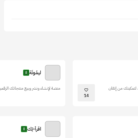
ليمُونَة
 لتمكينك من إتقان
منصة لإنشاء ونشر وبيع منتجاتك الرقمية
14
اقرأ-تِك