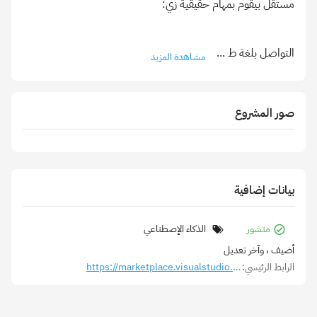
التواصل بلغة ط
...
مشاهدة المزيد
صور المشروع
بيانات إضافية
منشور
الذكاء الإصطناعي
أضيف
، وآخر تعديل
الرابط الرئيسي:
https://marketplace.visualstudio.com/items?itemName=code-quests.seen18