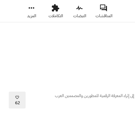
المناقشات
النبضات
التكاملات
المزيد
 إثراء المعرفة الرقمية للمطورين والمصممين العرب
62