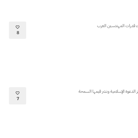
اء قدرات المهندسين العرب
8
لدعوة الإسلامية ونشر قيمها السمحة
7