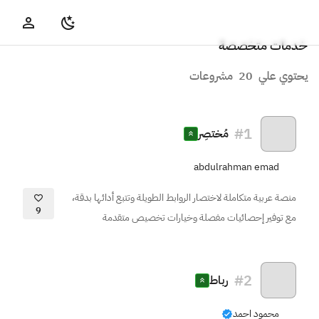
خدمات متخصصة
يحتوي علي
20
مشروعات
#
1
مُختصِر
abdulrahman emad
منصة عربية متكاملة لاختصار الروابط الطويلة وتتبع أدائها بدقة،
9
مع توفير إحصائيات مفصلة وخيارات تخصيص متقدمة
#
2
رباط
محمود احمد