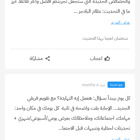
والخصائص الجديدة التي ستجعل تجربتكم أفضل وأكثر تفاعلاً. أبرز
ما في التحديث: نظام البادجز ...
عرض المزيد
شخصان اعجبا بهذا التحديث
اعجاب
مشاركة
منذ 4 months
ميزة جديدة
كل يوم بيبدأ بسؤال: هعمل إيه النهاردة؟ مع تقويم فريقي
الجديد… الإجابة بقت واضحة في ثانية ️ كل يومك في مكان واحد:
مهامك، اجتماعاتك، وملاحظاتك بعرض يومي/أسبوعي/شهري +
تحديثات لحظية وتنبيهات قبل الاجتما...
عرض المزيد