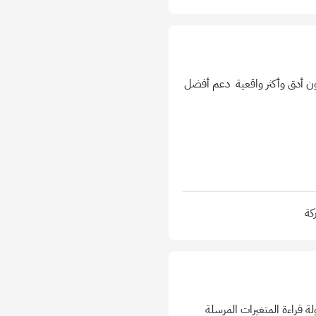
 لتكون أدق وأكثر واقعية ️ دعم أفضل
كة
Request Parameters [GET , POST دعم كامل ل Restful API مع سهولة قراءة المتغيرات المرسلة