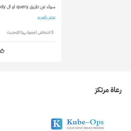
سواء عن طريق query او ال bodyمع دعم القيم queryRaw لقراءة المتغيرات بدون تغيير حالة ا...
عرض المزيد
5 اشخاص اعجبوا بهذا التحديث
رعاة مرتكز