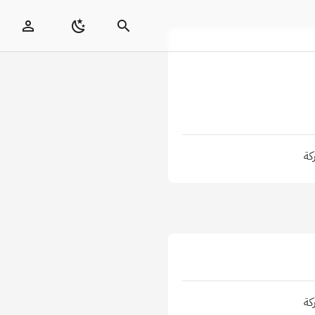
كة
كة