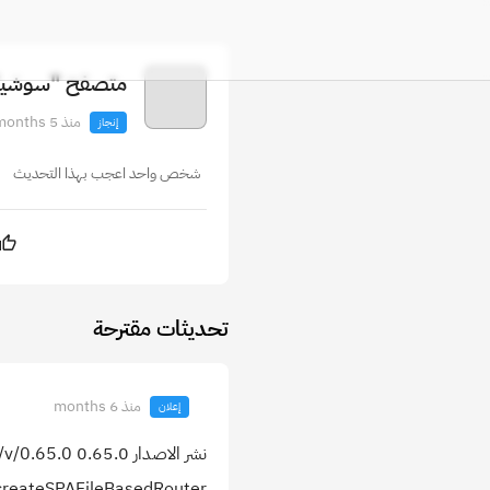
متصفح "سوشيال
منذ 5 months
إنجاز
شخص واحد اعجب بهذا التحديث
تحديثات مقترحة
منذ 6 months
إعلان
createSPAFileBasedRouter اصبحت تدعم اضافة تغليف لجميع الصفحات يعني عوض استيراد layout في كل صفحة اصبح با