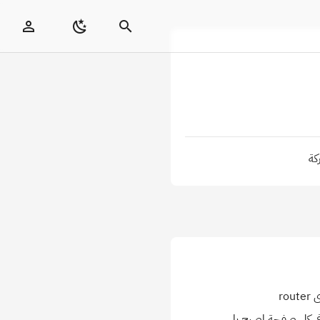
كة
نشر الاصدار 0.65.0 https://www.npmjs.com/package/ziko/v/0.65.0 مع اضافة تسهيل على مستوى router