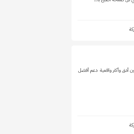
كة
 لتكون أدق وأكثر واقعية ️ دعم أفضل
كة