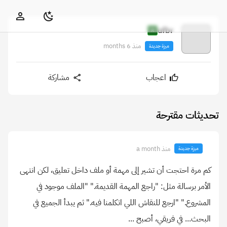
ufbr
منذ 6 months
ميزة جديدة
اعجاب
مشاركة
تحديثات مقترحة
منذ a month
ميزة جديدة
كم مرة احتجت أن تشير إلى مهمة أو ملف داخل تعليق، لكن انتهى
الأمر برسالة مثل: "راجع المهمة القديمة." "الملف موجود في
المشروع." "ارجع للنقاش اللي اتكلمنا فيه." ثم يبدأ الجميع في
البحث... في فريقي، أصبح ...