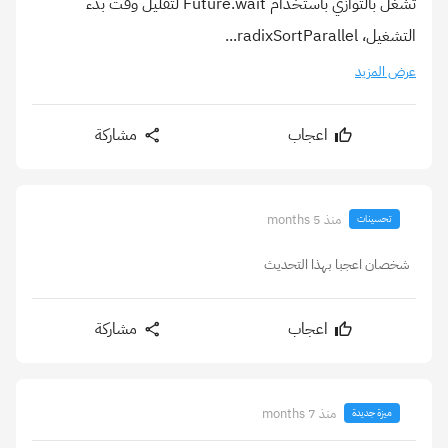
تُشغّل بالتوازي باستخدام Future.wait لتقليل وقت بدء
التشغيل، radixSortParallel...
عرض المزيد
اعجاب
مشاركة
منذ 5 months
تحسينات
شخصان اعجبا بهذا التحديث
اعجاب
مشاركة
منذ 7 months
ميزة جديدة