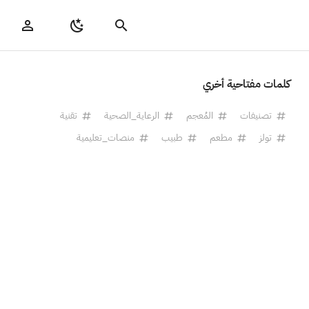
كلمات مفتاحية أخري
تصنيفات
المُعجم
الرعاية_الصحية
تقنية
تولز
مطعم
طبيب
منصات_تعليمية