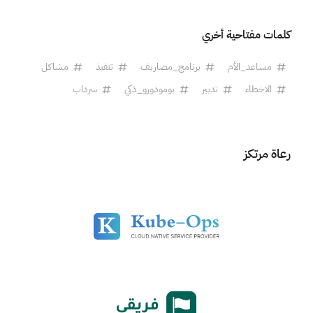
كلمات مفتاحية أخري
مساعد_الأم
برنامج_مصاريف
تنفيذ
مشاكل
الاخطاء
تدبير
بومودورو_ذكي
سرداب
رعاة مرتكز