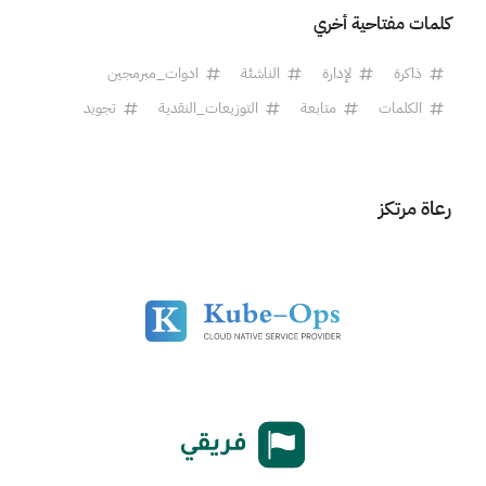
كلمات مفتاحية أخري
ذاكرة
لإدارة
الناشئة
ادوات_مبرمجين
الكلمات
متابعة
التوزيعات_النقدية
تجويد
رعاة مرتكز