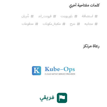
كلمات مفتاحية أخري
استضافة
باوربوينت
فرونت_اند
شُريان
مجانيه
شرح
مكتبة_مكونات
مدفوعات
رعاة مرتكز