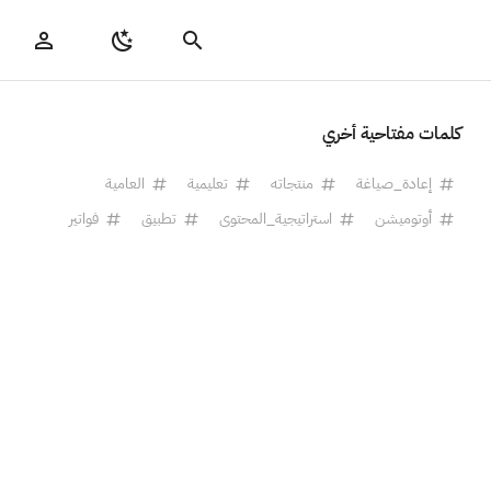
كلمات مفتاحية أخري
إعادة_صياغة
منتجاته
تعليمية
العامية
أوتوميشن
استراتيجية_المحتوى
تطبيق
فواتير