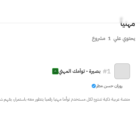
مهنياً
يحتوي علي
1
مشروع
#
1
بصيرة - توأمك المهني
روزان حسن مطر
منصة عربية ذكية تنشئ لكل مستخدم توأما مهنيا رقميا يتطور معه باستمرار، يفهم ش