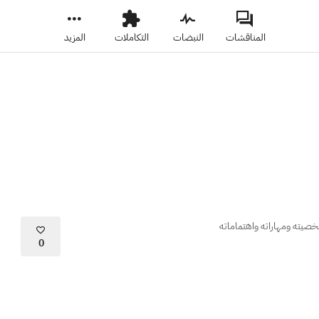
المناقشات
النبضات
التكاملات
المزيد
خصيته ومهاراته واهتماماته
0