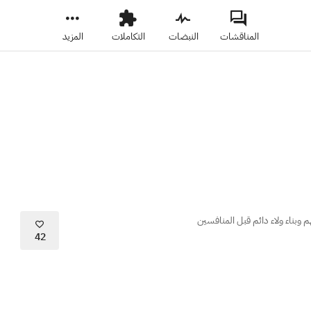
المناقشات
النبضات
التكاملات
المزيد
 وبناء ولاء دائم قبل المنافسين
42