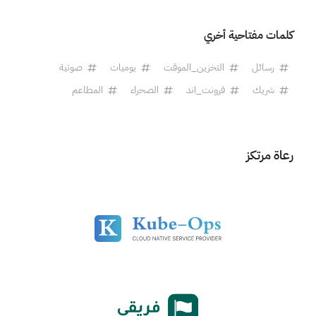
كلمات مفتاحية أخري
رسائل
التخزين_الموقت
يوميات
صوتية
شريك
فرونت_اند
الصحراء
المطاعم
رعاة مرتكز