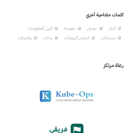
كلمات مفتاحية أخري
أمان
جوجل
مفتوحة
أمن_المعلومات
مستندات
كشف_الهجمات
بيانات
والشركات
رعاة مرتكز