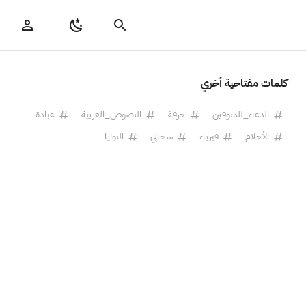
كلمات مفتاحية أخري
الدعاء_للمتوفين
حرفة
النصوص_العربية
عبادة
الأحلام
فيزياء
سحابي
النوايا