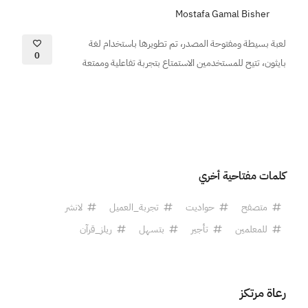
Mostafa Gamal Bisher
لعبة بسيطة ومفتوحة المصدر، تم تطويرها باستخدام لغة
0
بايثون، تتيح للمستخدمين الاستمتاع بتجربة تفاعلية وممتعة
كلمات مفتاحية أخري
متصفح
حواديت
تجربة_العميل
لانشر
للمعلمين
تأجير
بتسهل
ريلز_قرآن
رعاة مرتكز