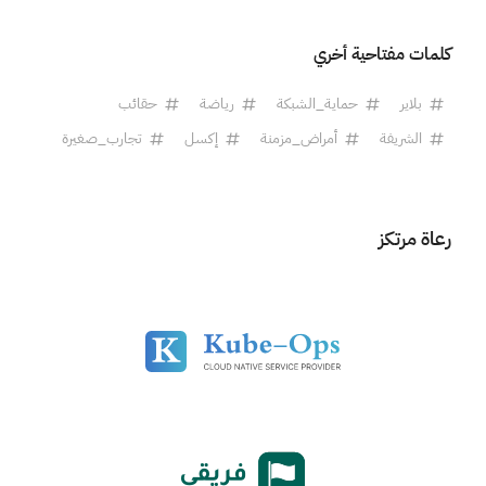
كلمات مفتاحية أخري
بلاير
حماية_الشبكة
رياضة
حقائب
الشريفة
أمراض_مزمنة
إكسل
تجارب_صغيرة
رعاة مرتكز