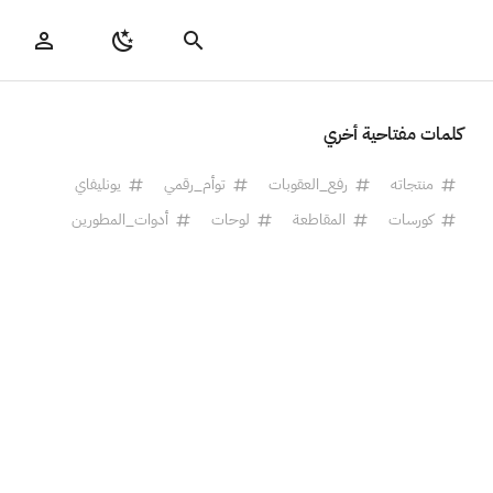
كلمات مفتاحية أخري
منتجاته
رفع_العقوبات
توأم_رقمي
يونليفاي
كورسات
المقاطعة
لوحات
أدوات_المطورين