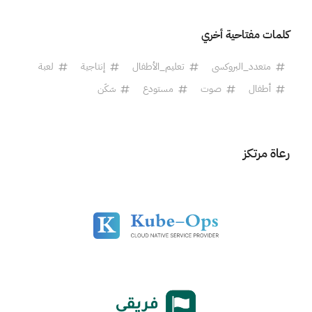
كلمات مفتاحية أخري
متعدد_البروكسى
تعليم_الأطفال
إنتاجية
لعبة
أطفال
صوت
مستودع
سَكَن
رعاة مرتكز