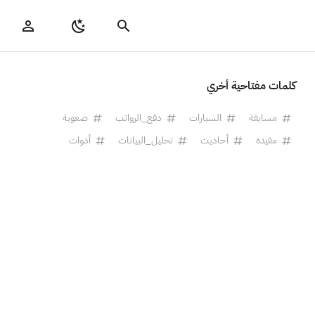
كلمات مفتاحية أخري
مسابقة
السيارات
دفع_الرواتب
صعوبة
مفيدة
أحاديث
تحليل_البيانات
أدوات