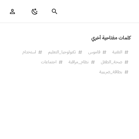
كلمات مفتاحية أخري
التقنية
قاموس
تكنولوجيا_التعليم
استخدام
صحة_الطفل
نظام_مراقبة
اجتماعات
بطاقة_ضريبية