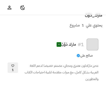
مارك_دَوِّنْ
يحتوي علي
1
مشروع
#
1
مارك دَوِّنْ
صالح علي
محرر ماركداون عصري ومجاني، مصمم خصيصا لدعم اللغة
1
العربية بشكل كامل، مع ميزات متقدمة لتلبية احتياجات الكتاب
والمطورين