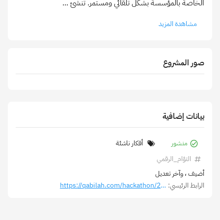
الخاصة بالمؤسسة بشكل تلقائي ومستمر. تنشئ
...
مشاهدة المزيد
صور المشروع
بيانات إضافية
منشور
أفكار ناشئة
التؤام_الرقمي
أضيف
، وآخر تعديل
الرابط الرئيسي:
https://qabilah.com/hackathon/255665101472799432/projects/261845966045319168