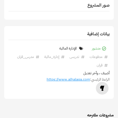
صور المشروع
بيانات إضافية
منشور
الإدارة المالية
مدفوعات
تدريس
إدارة_مالية
مدرس_قران
قران
أضيف
، وآخر تعديل
الرابط الرئيسي:
https://www.alhalaqa.com
مشروعات مقترحه