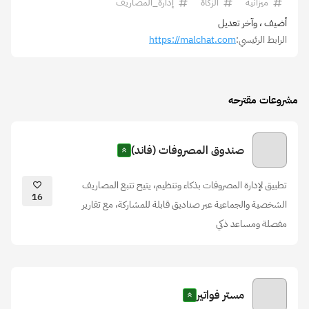
ميزانية
الزكاة
إدارة_المصاريف
أضيف
، وآخر تعديل
الرابط الرئيسي:
https://malchat.com
مشروعات مقترحه
صندوق المصروفات (فاند)
تطبيق لإدارة المصروفات بذكاء وتنظيم، يتيح تتبع المصاريف
16
الشخصية والجماعية عبر صناديق قابلة للمشاركة، مع تقارير
مفصلة ومساعد ذكي
مستر فواتير