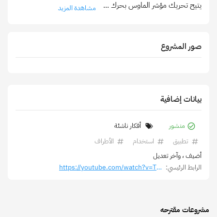
يتيح تحريك مؤشر الماوس بحرك
...
مشاهدة المزيد
صور المشروع
بيانات إضافية
منشور
أفكار ناشئة
تطبيق
استخدام
الأطراف
أضيف
، وآخر تعديل
الرابط الرئيسي:
https://youtube.com/watch?v=TVxK8kG3R8M&si=4aUa6g3dvhtLU_dL
مشروعات مقترحه