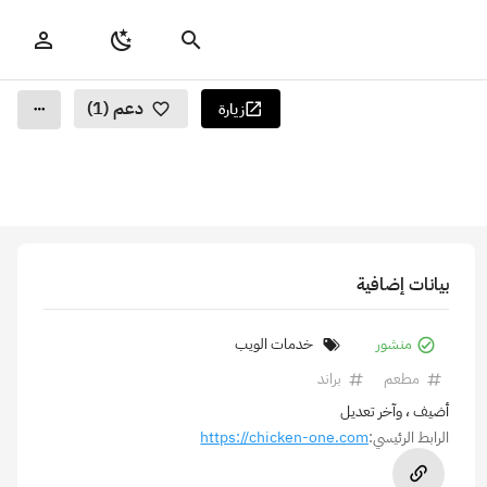
دعم (1)
زيارة
بيانات إضافية
منشور
خدمات الويب
مطعم
براند
أضيف
، وآخر تعديل
الرابط الرئيسي:
https://chicken-one.com