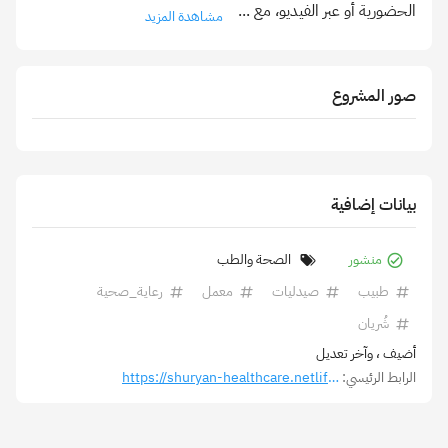
الحضورية أو عبر الفيديو، مع
...
مشاهدة المزيد
صور المشروع
بيانات إضافية
منشور
الصحة والطب
طبيب
صيدليات
معمل
رعاية_صحية
شُريان
أضيف
، وآخر تعديل
الرابط الرئيسي:
https://shuryan-healthcare.netlify.app/