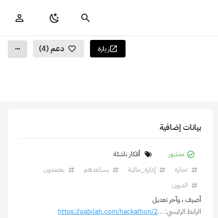
دعم (4)
زيارة
بيانات إضافية
منشور
أفكار ناشئة
تجارة
إدارة_مالية
يساعدهم
يعتمدون
الديون
أضيف
، وآخر تعديل
الرابط الرئيسي:
https://qabilah.com/hackathon/255665101472799432/projects/257572954781515776