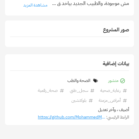
مش موجودة، والطبيب الجديد بياخد ق
...
مشاهدة المزيد
صور المشروع
بيانات إضافية
منشور
الصحة والطب
رعاية_صحية
سجل_طبي
صحة_رقمية
أمراض_مزمنة
بلوكتشين
أضيف
، وآخر تعديل
الرابط الرئيسي:
https://github.com/MohammedMoataz/MobiCare