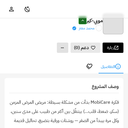
موبي-كير
محمد معتز
دعم (0)
زيارة
التفاصيل
وصف المشروع
فكرة MobiCare بدأت من مشكلة بسيطة: مريض المرض المزمن
(سكر، ضغط، قلب…) بيتنقّل بين أكتر من طبيب على مدى سنين،
وكل مرة بيبدأ من الصفر — روشتات ورقية بتضيع، تحاليل قديمة