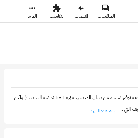
المناقشات
النبضات
التكاملات
المزيد
نسخة ديبيان المتدحرجة مع نواة من الإصدار المستقر، الهدف من التوزيعة توفير نسخة من ديبان المتدحرجة testing (دائمة التحديث) ولكن
...
مشاهدة المزيد