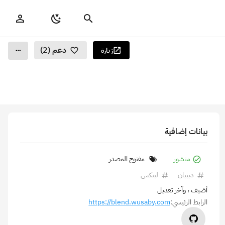
دعم (2)
زيارة
بيانات إضافية
منشور
مفتوح المصدر
ديبيان
لينكس
أضيف
، وآخر تعديل
الرابط الرئيسي:
https://blend.wusaby.com