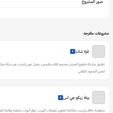
صور المشروع
مشروعات مقترحه
غزة شات
تطبيق مراسلة مفتوح المصدر مصمم للفلسطينيين، يعمل دون إنترنت عبر شبكة متراب
لتعزيز الصمود الرقمي
بيئة زيكو جي اس
منظومة جافاسكريبت متكاملة لتطوير تطبيقات الويب، توفر أدوات منظمة وقابلة لل