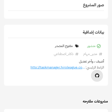
صور المشروع
بيانات إضافية
منشور
مفتوح المصدر
مدير_مهام
ذكاء_اصطناعي
أضيف
، وآخر تعديل
الرابط الرئيسي:
http://taskmanager.hiroleague.com/
مشروعات مقترحه