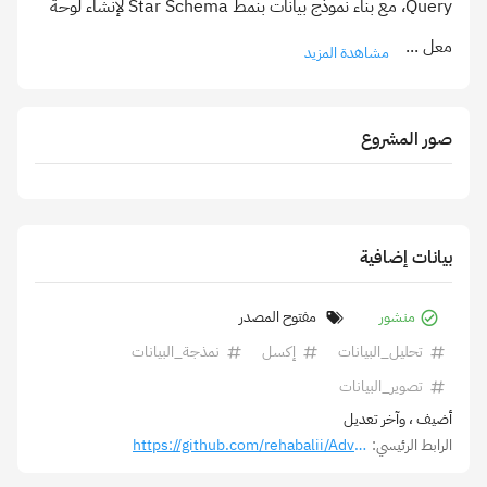
Query، مع بناء نموذج بيانات بنمط Star Schema لإنشاء لوحة
معل
...
مشاهدة المزيد
صور المشروع
بيانات إضافية
منشور
مفتوح المصدر
تحليل_البيانات
إكسل
نمذجة_البيانات
تصوير_البيانات
أضيف
، وآخر تعديل
الرابط الرئيسي:
https://github.com/rehabalii/AdventureWorks-Sales-Analysis-Excel.git