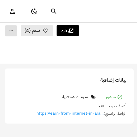
دعم (4)
زيارة
بيانات إضافية
منشور
مدونات شخصية
أضيف
، وآخر تعديل
الرابط الرئيسي:
https://earn-from-internet-in-arabic.social-browser.com/