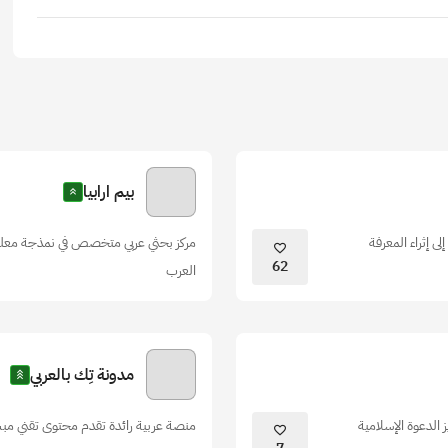
بيم ارابيا
 إثراء المعرفة
مركز بحثي عربي متخصص في نمذجة معلومات
62
العرب
مدونة تِك بالعربي
لدعوة الإسلامية
منصة عربية رائدة تقدم محتوى تقني مب