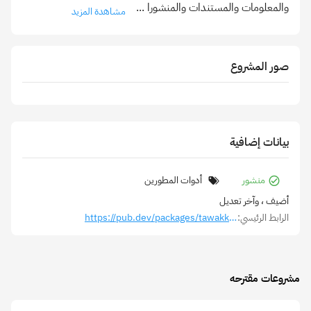
والمعلومات والمستندات والمنشورا
...
مشاهدة المزيد
صور المشروع
بيانات إضافية
منشور
أدوات المطورين
أضيف
، وآخر تعديل
الرابط الرئيسي:
https://pub.dev/packages/tawakkalna_sdk_flutter
مشروعات مقترحه