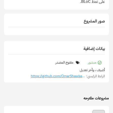
على نمط BLoC.
صور المشروع
بيانات إضافية
منشور
مفتوح المصدر
أضيف
، وآخر تعديل
الرابط الرئيسي:
https://github.com/OmarShawkey13/pulse
مشروعات مقترحه