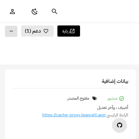
دعم (1)
زيارة
بيانات إضافية
منشور
مفتوح المصدر
أضيف
، وآخر تعديل
الرابط الرئيسي:
https://cache-proxy.leapcell.app