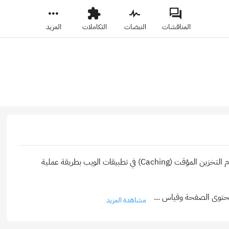
المناقشات
النبضات
التكاملات
المزيد
CacheLab هو تطبيق تعليمي باستخدام لغة Go يهدف إلى شرح مفهوم التخزين المؤقت (Caching) في تطبيقات الويب بطريقة عملية
 محتوى الصفحة وقياس
...
مشاهدة المزيد