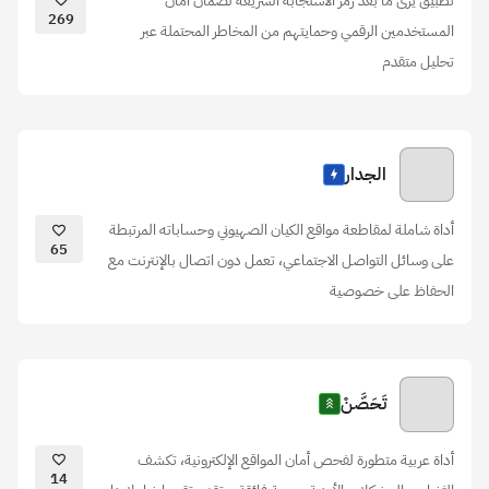
تطبيق يرى ما بعد رمز الاستجابة السريعة لضمان أمان
269
المستخدمين الرقمي وحمايتهم من المخاطر المحتملة عبر
تحليل متقدم
الجدار
أداة شاملة لمقاطعة مواقع الكيان الصهيوني وحساباته المرتبطة
65
على وسائل التواصل الاجتماعي، تعمل دون اتصال بالإنترنت مع
الحفاظ على خصوصية
تَحَصَّنْ
أداة عربية متطورة لفحص أمان المواقع الإلكترونية، تكشف
14